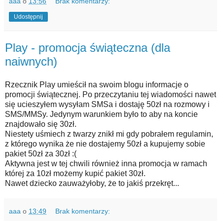
aaa
o
13:56
Brak komentarzy:
Udostępnij
Play - promocja świąteczna (dla
naiwnych)
Rzecznik Play umieścił na swoim blogu informacje o
promocji świątecznej. Po przeczytaniu tej wiadomości nawet
się ucieszyłem wysyłam SMSa i dostaję 50zł na rozmowy i
SMS/MMSy. Jedynym warunkiem było to aby na koncie
znajdowało się 30zł.
Niestety uśmiech z twarzy znikł mi gdy pobrałem regulamin,
z którego wynika że nie dostajemy 50zł a kupujemy sobie
pakiet 50zł za 30zł :(
Aktywna jest w tej chwili również inna promocja w ramach
której za 10zł możemy kupić pakiet 30zł.
Nawet dziecko zauważyłoby, że to jakiś przekręt...
aaa
o
13:49
Brak komentarzy: