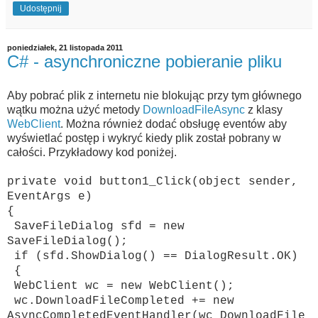
Udostępnij
poniedziałek, 21 listopada 2011
C# - asynchroniczne pobieranie pliku
Aby pobrać plik z internetu nie blokując przy tym głównego
wątku można użyć metody
DownloadFileAsync
z klasy
WebClient
. Można również dodać obsługę eventów aby
wyświetlać postęp i wykryć kiedy plik został pobrany w
całości. Przykładowy kod poniżej.
private void button1_Click(object sender,
EventArgs e)
{
SaveFileDialog sfd = new
SaveFileDialog();
if (sfd.ShowDialog() == DialogResult.OK)
{
WebClient wc = new WebClient();
wc.DownloadFileCompleted += new
AsyncCompletedEventHandler(wc_DownloadFile