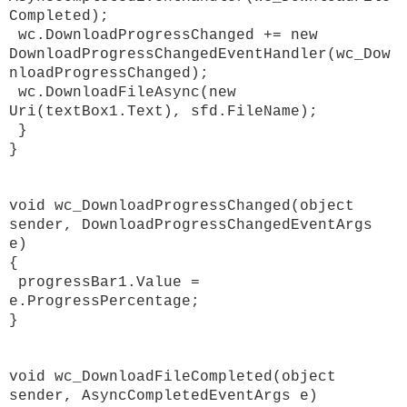
Completed);
wc.DownloadProgressChanged += new
DownloadProgressChangedEventHandler(wc_Dow
nloadProgressChanged);
wc.DownloadFileAsync(new
Uri(textBox1.Text), sfd.FileName);
}
}
void wc_DownloadProgressChanged(object
sender, DownloadProgressChangedEventArgs
e)
{
progressBar1.Value =
e.ProgressPercentage;
}
void wc_DownloadFileCompleted(object
sender, AsyncCompletedEventArgs e)