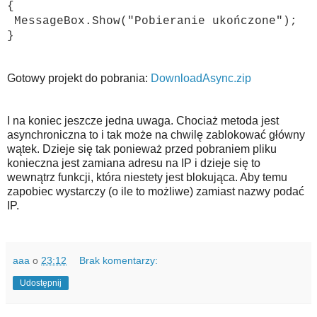
{
MessageBox.Show("Pobieranie ukończone");
}
Gotowy projekt do pobrania:
DownloadAsync.zip
I na koniec jeszcze jedna uwaga. Chociaż metoda jest
asynchroniczna to i tak może na chwilę zablokować główny
wątek. Dzieje się tak ponieważ przed pobraniem pliku
konieczna jest zamiana adresu na IP i dzieje się to
wewnątrz funkcji, która niestety jest blokująca. Aby temu
zapobiec wystarczy (o ile to możliwe) zamiast nazwy podać
IP.
aaa
o
23:12
Brak komentarzy:
Udostępnij