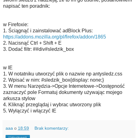
napisać ten poradnik:
w Firefoxie:
1. Ściągnąć i zainstalować adBlock Plus:
https://addons.mozilla.org/pl/firefox/addon/1865
2. Nacisnąć Ctrl + Shift + E
3. Dodać filtr: ##div#sledzik_box
w IE
1. W notatniku utworzyć plik o nazwie np antysledz.css
2. Wpisać w nim: #sledzik_box{display: none;}
3. W menu Narzędzia->Opcje Internetowe->Dostępność
zaznaczyć pole Formatuj dokumenty używając mojego
arkusza stylow
4. Kliknąć przeglądaj i wybrac utworzony plik
5. Wyłączyć i włączyć IE
aaa
o
18:59
Brak komentarzy:
Udostępnij