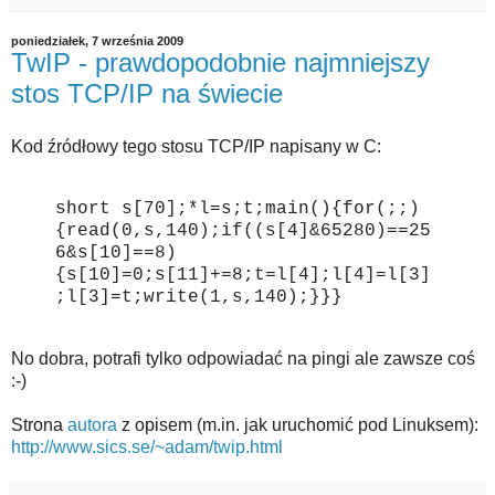
poniedziałek, 7 września 2009
TwIP - prawdopodobnie najmniejszy
stos TCP/IP na świecie
Kod źródłowy tego stosu TCP/IP napisany w C:
short s[70];*l=s;t;main(){for(;;)
{read(0,s,140);if((s[4]&65280)==25
6&s[10]==8)
{s[10]=0;s[11]+=8;t=l[4];l[4]=l[3]
;l[3]=t;write(1,s,140);}}}
No dobra, potrafi tylko odpowiadać na pingi ale zawsze coś
:-)
Strona
autora
z opisem (m.in. jak uruchomić pod Linuksem):
http://www.sics.se/~adam/twip.html