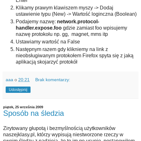
Enter
Klikamy prawym klawiszem myszy -> Dodaj
ustawienie typu (New) -> Wartość loginczna (Boolean)
Podajemy nazwę:
network.protocol-
handler.expose.foo
gdzie zamiast foo wpisujemy
nazwę protokołu np. gg, magnet, mms itp
Ustawiamy wartość na False
Następnym razem gdy klikniemy na link z
nieobsługiwanym protokołem Firefox spyta się z jaką
aplikacją skojarzyć protokół
aaa
o
20:21
Brak komentarzy:
Udostępnij
piątek, 25 września 2009
Sposób na śledzia
Zirytowany głupotą i bezmyślnością użytkowników
naszejklasy.pl, którzy wypisują niestworzone rzeczy w
swoim śledzu z nadzieją, że to im go usunie, postanowiłem