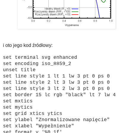
i oto jego kod źródłowy:
set terminal svg enhanced
set encoding iso_8859_2
unset title
set line style 1 lt 1 lw 3 pt 0 ps 0
set line style 2 lt 3 lw 3 pt 0 ps 0
set line style 3 lt 2 lw 3 pt 0 ps 0
set border 15 lc rgb "black" lt 7 lw 4
set mxtics
set mytics
set grid xtics ytics
set ylabel "Znormalizowane napięcie"
set xlabel "Wypełnienie"
set format y '%0.1f'