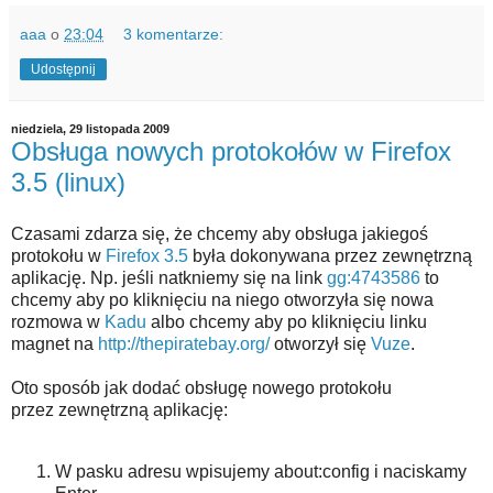
aaa
o
23:04
3 komentarze:
Udostępnij
niedziela, 29 listopada 2009
Obsługa nowych protokołów w Firefox
3.5 (linux)
Czasami zdarza się, że chcemy aby obsługa jakiegoś
protokołu w
Firefox 3.5
była dokonywana przez zewnętrzną
aplikację. Np. jeśli natkniemy się na link
gg:4743586
to
chcemy aby po kliknięciu na niego otworzyła się nowa
rozmowa w
Kadu
albo chcemy aby po kliknięciu linku
magnet na
http://thepiratebay.org/
otworzył się
Vuze
.
Oto sposób jak dodać obsługę nowego protokołu
przez zewnętrzną aplikację:
W pasku adresu wpisujemy about:config i naciskamy