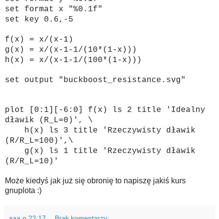
set format x "%0.1f"
set key 0.6,-5
f(x) = x/(x-1)
g(x) = x/(x-1-1/(10*(1-x)))
h(x) = x/(x-1-1/(100*(1-x)))
set output "buckboost_resistance.svg"
plot [0:1][-6:0] f(x) ls 2 title 'Idealny
dławik (R_L=0)', \
h(x) ls 3 title 'Rzeczywisty dławik
(R/R_L=100)',\
g(x) ls 1 title 'Rzeczywisty dławik
(R/R_L=10)'
Może kiedyś jak już się obronię to napiszę jakiś kurs
gnuplota :)
aaa
o
22:17
Brak komentarzy: